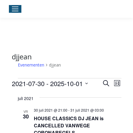
djjean
Evenementen
djjean
Evenementen
Eveneme
2021-07-30
 - 
2025-10-01
Even
Zoeken
Lijst
Zoeken
weer
Selecteer
een
juli 2021
en
navig
datum.
weergev
30 juli 2021 @ 21:00
-
31 juli 2021 @ 03:00
VR
30
navigati
HOUSE CLASSICS DJ JEAN is
CANCELLED VANWEGE
CORONAREGELS