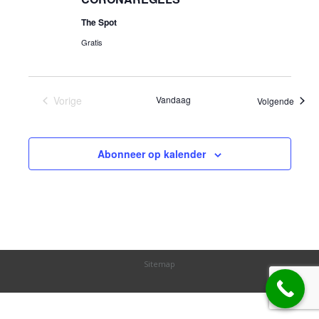
The Spot
Gratis
Vorige
Vandaag
Evene
Volgende
Evenementen
Abonneer op kalender
Sitemap