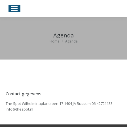
Agenda
Je bent hier:
Home
Agenda
Contact gegevens
The Spot Wilhelminaplantsoen 17 1404 JA Bussum 06-42721133
info@thespot.nl