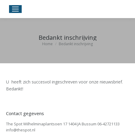
Bedankt inschrijving
Je bent hier:
Home
Bedankt inschrijving
U heeft zich succesvol ingeschreven voor onze nieuwsbrief.
Bedankt!
Contact gegevens
The Spot Wilhelminaplantsoen 17 1404 JA Bussum 06-42721133
info@thespot.nl