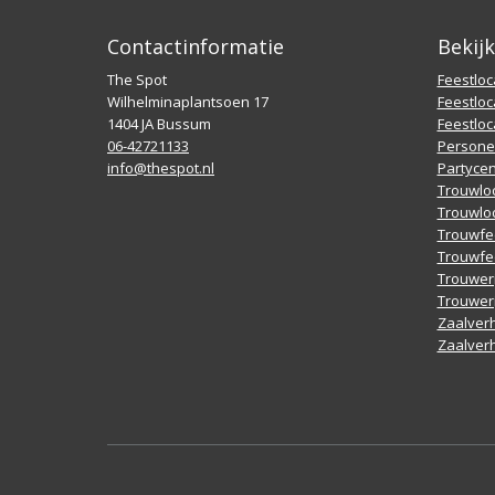
Contactinformatie
Bekij
The Spot
Feestlo
Wilhelminaplantsoen 17
Feestloc
1404 JA Bussum
Feestloc
06-42721133
Persone
info@thespot.nl
Partyce
Trouwloc
Trouwlo
Trouwfe
Trouwfe
Trouweri
Trouwer
Zaalver
Zaalver