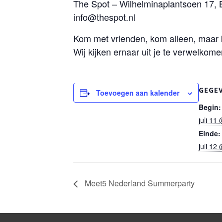
The Spot – Wilhelminaplantsoen 17,
info@thespot.nl
Kom met vrienden, kom alleen, maar k
Wij kijken ernaar uit je te verwelkom
GEGE
Toevoegen aan kalender
Begin:
juli 11
Einde:
juli 12
Meet5 Nederland Summerparty