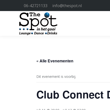
06-42721133
info@thespot.nl
« Alle Evenementen
Dit evenement is voorbij.
Club Connect D