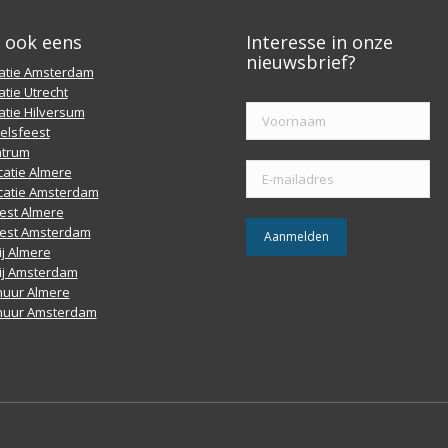
k ook eens
Interesse in onze
nieuwsbrief?
catie Amsterdam
atie Utrecht
atie Hilversum
elsfeest
ntrum
atie Almere
catie Amsterdam
est Almere
est Amsterdam
j Almere
ij Amsterdam
huur Almere
huur Amsterdam